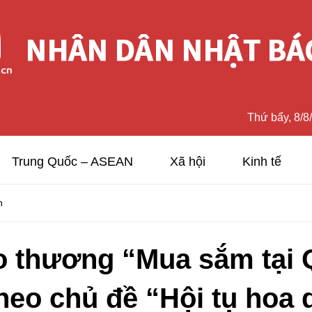
Thứ bẩy, 8/8
Trung Quốc – ASEAN
Xã hội
Kinh tế
n
o thương “Mua sắm tại 
heo chủ đề “Hội tụ hoa