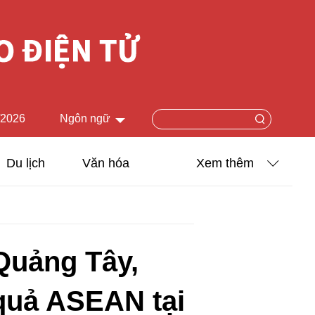
/2026
Ngôn ngữ
中文简体
Du lịch
Văn hóa
Xem thêm
English
Khoa học - Công nghệ
日本語
Ảnh
Français
Quảng Tây,
Español
Video
 quả ASEAN tại
Русский