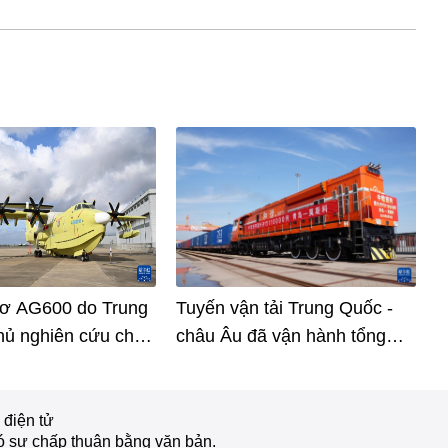
cơ AG600 do Trung
Tuyến vận tải Trung Quốc -
hủ nghiên cứu chế
châu Âu đã vận hành tổng
thức bước vào giai
cộng 110.000 chuyến
uất hàng loạt
 điện tử
ó sự chấp thuận bằng văn bản.