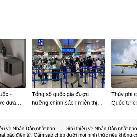
uốc -
Tổng số quốc gia được
Thủy phi 
ợc đưa
hưởng chính sách miễn thị
Quốc tự c
khi hoàn
thực quá cảnh 240 giờ của
tạo chính 
uấn luyện
Trung Quốc tăng lên 55 quốc
đoạn sản x
tạo ảo
gia
iệu về Nhân Dân nhật báo
Giới thiệu về Nhân Dân nhật báo
t báo điện tử. Cấm sao chép dưới mọi hình thức nếu không c