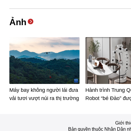
Ảnh
Máy bay không người lái đưa
Hành trình Trung Q
vải tươi vượt núi ra thị trường
Robot “bé Đào” đư
vào thị trường sau 
tất chương trình h
tại trường học đào 
Giới th
Bản quyền thuộc Nhân Dân nhậ