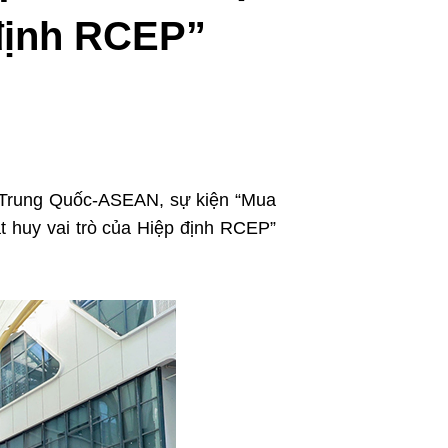
عربي
 định RCEP”
한국어
Deutsch
Português
Kiswahili
ng Trung Quốc-ASEAN, sự kiện “Mua
t huy vai trò của Hiệp định RCEP”
Italiano
Қазақ тілі
ภาษาไทย
Bahasa Melayu
Ελληνικά
Tiếng Việt