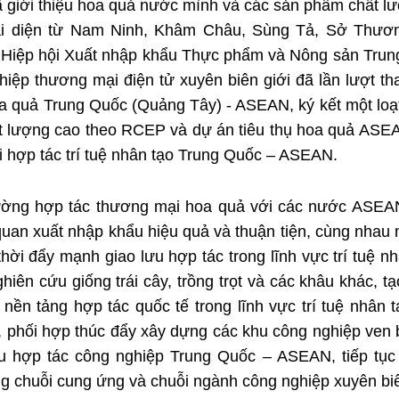
ã giới thiệu hoa quả nước mình và các sản phẩm chất 
 đại diện từ Nam Ninh, Khâm Châu, Sùng Tả, Sở Thươn
, Hiệp hội Xuất nhập khẩu Thực phẩm và Nông sản Trun
iệp thương mại điện tử xuyên biên giới đã lần lượt th
hoa quả Trung Quốc (Quảng Tây) - ASEAN, ký kết một l
t lượng cao theo RCEP và dự án tiêu thụ hoa quả ASEA
i hợp tác trí tuệ nhân tạo Trung Quốc – ASEAN.
ờng hợp tác thương mại hoa quả với các nước ASEAN,
quan xuất nhập khẩu hiệu quả và thuận tiện, cùng nhau 
i đẩy mạnh giao lưu hợp tác trong lĩnh vực trí tuệ nhâ
ghiên cứu giống trái cây, trồng trọt và các khâu khác, 
ền tảng hợp tác quốc tế trong lĩnh vực trí tuệ nhân
 phối hợp thúc đẩy xây dựng các khu công nghiệp ven b
 hợp tác công nghiệp Trung Quốc – ASEAN, tiếp tục 
g chuỗi cung ứng và chuỗi ngành công nghiệp xuyên biên