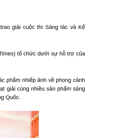
عربي
한국어
rao giải cuộc thi Sáng tác và Kể
Deutsch
Português
Times) tổ chức dưới sự hỗ trợ của
Kiswahili
Italiano
c tác phẩm nhiếp ảnh về phong cảnh
Қазақ тілі
đạt giải cùng nhiều sản phẩm sáng
ng Quốc.
ภาษาไทย
Bahasa Melayu
Ελληνικά
Tiếng Việt