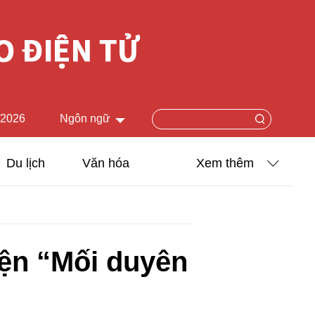
/2026
Ngôn ngữ
中文简体
Du lịch
Văn hóa
Xem thêm
English
Khoa học - Công nghệ
日本語
Ảnh
Français
yện “Mối duyên
Español
Video
Русский