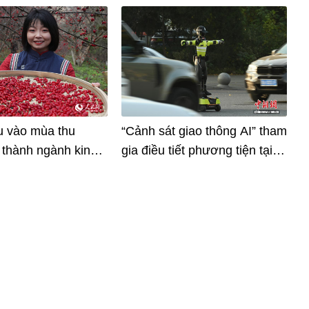
u vào mùa thu
“Cảnh sát giao thông AI” tham
 thành ngành kinh
gia điều tiết phương tiện tại
ng cao thu nhập
Hàng Châu
 dân