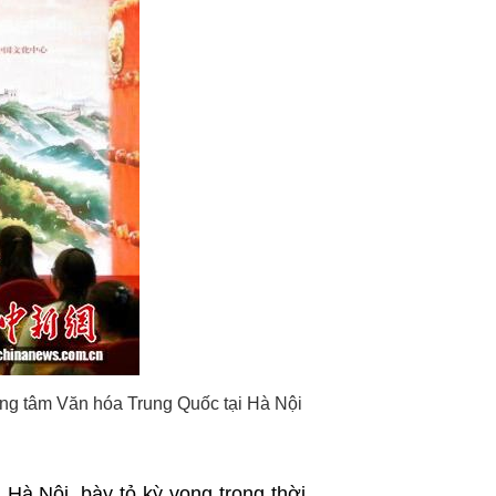
اردو
हिन्दी
rung tâm Văn hóa Trung Quốc tại Hà Nội
Hà Nội, bày tỏ kỳ vọng trong thời