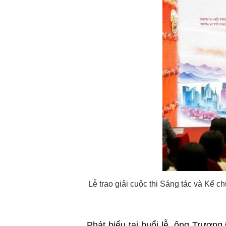
Lễ trao giải cuộc thi Sáng tác và Kể 
Phát biểu tại buổi lễ, ông Trươn