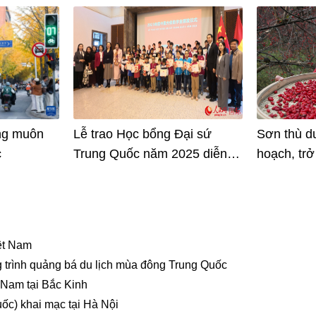
ng muôn
Lễ trao Học bổng Đại sứ
Sơn thù d
c
Trung Quốc năm 2025 diễn ra
hoạch, trở
tại Hà Nội
tế giúp nâ
cho người
iệt Nam
 trình quảng bá du lịch mùa đông Trung Quốc
 Nam tại Bắc Kinh
ốc) khai mạc tại Hà Nội