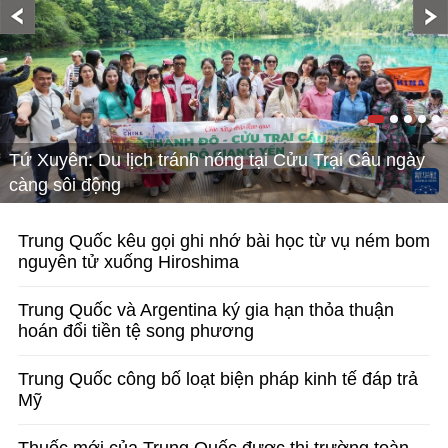
Tứ Xuyên: Du lịch tránh nóng tại Cửu Trại Câu ngày
càng sôi động
Trung Quốc kêu gọi ghi nhớ bài học từ vụ ném bom
nguyên tử xuống Hiroshima
Trung Quốc và Argentina ký gia hạn thỏa thuận
hoán đổi tiền tệ song phương
Trung Quốc công bố loạt biện pháp kinh tế đáp trả
Mỹ
Thuốc mới của Trung Quốc được thị trường toàn