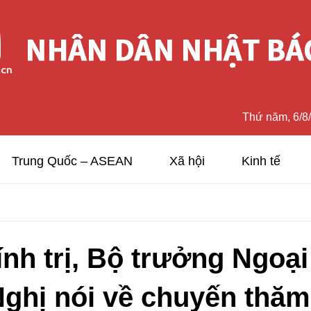
Thứ năm, 6/8
Trung Quốc – ASEAN
Xã hội
Kinh tế
́nh trị, Bộ trưởng Ngoa
hị nói về chuyến th