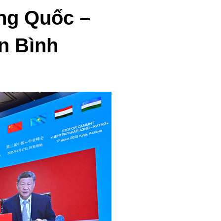
عربي
ung Quốc –
한국어
̣n Bình
Deutsch
Português
Kiswahili
Italiano
Қазақ тілі
ภาษาไทย
Bahasa Melayu
Ελληνικά
Tiếng Việt