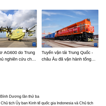
cơ AG600 do Trung
Tuyến vận tải Trung Quốc -
hủ nghiên cứu chế
châu Âu đã vận hành tổng
thức bước vào giai
cộng 110.000 chuyến
uất hàng loạt
 Bình Dương lần thứ ba
hủ tịch Ủy ban Kinh tế quốc gia Indonesia và Chủ tịch