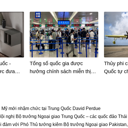
uốc -
Tổng số quốc gia được
Thủy phi 
ợc đưa
hưởng chính sách miễn thị
Quốc tự c
khi hoàn
thực quá cảnh 240 giờ của
tạo chính 
uấn luyện
Trung Quốc tăng lên 55 quốc
đoạn sản x
tạo ảo
gia
́ Mỹ mới nhậm chức tại Trung Quốc David Perdue
Hội nghị Bộ trưởng Ngoại giao Trung Quốc – các quốc đảo Thái
 đàm với Phó Thủ tướng kiêm Bộ trưởng Ngoại giao Pakistan, C