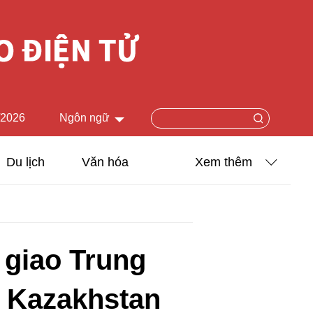
/2026
Ngôn ngữ
中文简体
Du lịch
Văn hóa
Xem thêm
English
Khoa học - Công nghệ
日本語
Ảnh
Français
̣i giao Trung
Español
Video
ăm Kazakhstan
Русский