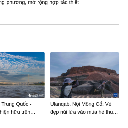
g phương, mở rộng hợp tác thiết
اردو
हिन्दी
h Trung Quốc -
Ulanqab, Nội Mông Cổ: Vẻ
hiện hữu trên
đẹp núi lửa vào mùa hè thu
 cầu tại Trùng
hút du khách