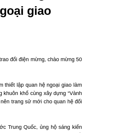
عربي
goại giao
한국어
Deutsch
Português
Kiswahili
rao đổi điện mừng, chào mừng 50
Italiano
Қазақ тілі
m thiết lập quan hệ ngoại giao làm
rong khuôn khổ cùng xây dựng “Vành
ภาษาไทย
 nên trang sử mới cho quan hệ đối
Bahasa Melayu
Ελληνικά
́c Trung Quốc, ủng hộ sáng kiến
Tiếng Việt