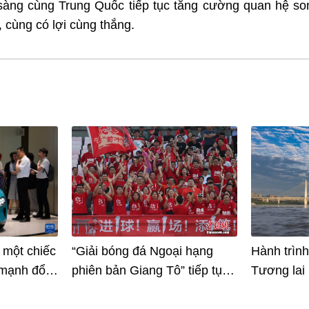
sàng cùng Trung Quốc tiếp tục tăng cường quan hệ son
 cùng có lợi cùng thắng.
 một chiếc
“Giải bóng đá Ngoại hạng
Hành trìn
mạnh đổi
phiên bản Giang Tô” tiếp tục
Tương lai 
 từng
gây sốt
những cây