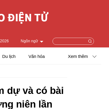
/2026
Ngôn ngữ
中文简体
Du lịch
Văn hóa
Xem thêm
English
Khoa học - Công nghệ
日本語
Ảnh
Français
ự và có bài
Español
Video
ờng niên lần
Русский