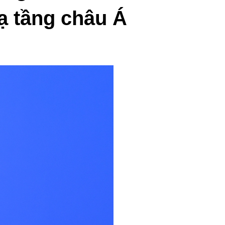
عربي
̣ tầng châu Á
한국어
Deutsch
Português
Kiswahili
Italiano
Қазақ тілі
ภาษาไทย
Bahasa Melayu
Ελληνικά
Tiếng Việt