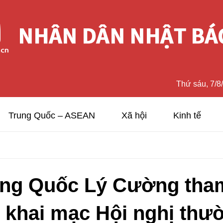
Thứ sáu, 7/8
Trung Quốc – ASEAN
Xã hội
Kinh tế
ng Quốc Lý Cường tham d
lễ khai mạc Hội nghị thư