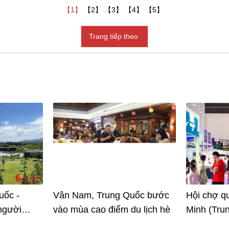
【1】
【2】
【3】
【4】
【5】
Trang tiếp theo
uốc -
Vân Nam, Trung Quốc bước
Hội chợ q
 người
vào mùa cao điểm du lịch hè
Minh (Tru
h
chính thứ