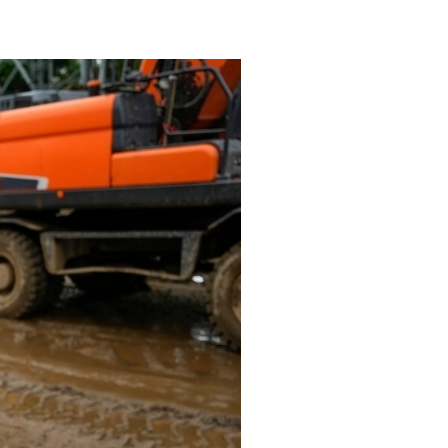
عربي
한국어
Deutsch
Português
Kiswahili
Italiano
Қазақ тілі
ภาษาไทย
Bahasa Melayu
Ελληνικά
Tiếng Việt