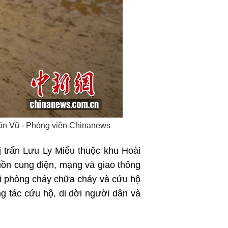
اردو
हिन्दी
 Văn Vũ - Phóng viên Chinanews
hị trấn Lưu Ly Miếu thuộc khu Hoài
uồn cung điện, mạng và giao thông
đội phòng cháy chữa cháy và cứu hộ
 tác cứu hộ, di dời người dân và