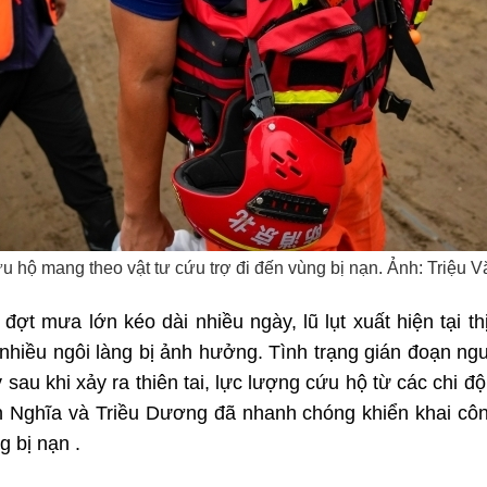
u hộ mang theo vật tư cứu trợ đi đến vùng bị nạn. Ảnh: Triệu
đợt mưa lớn kéo dài nhiều ngày, lũ lụt xuất hiện tại t
nhiều ngôi làng bị ảnh hưởng. Tình trạng gián đoạn ng
y sau khi xảy ra thiên tai, lực lượng cứu hộ từ các chi 
 Nghĩa và Triều Dương đã nhanh chóng khiển khai công
g bị nạn .