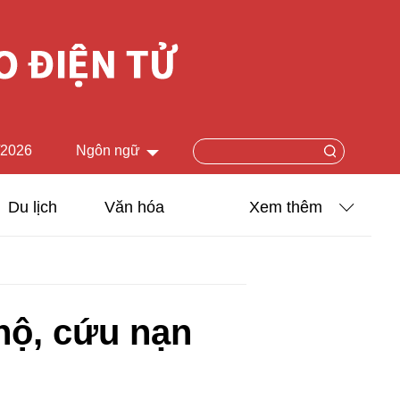
/2026
Ngôn ngữ
中文简体
Du lịch
Văn hóa
Xem thêm
English
Khoa học - Công nghệ
日本語
Ảnh
Français
hộ, cứu nạn
Español
Video
Русский