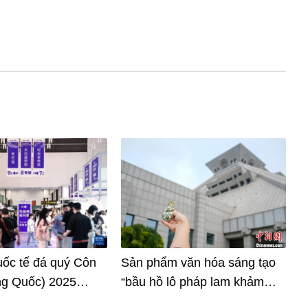
uốc tế đá quý Côn
Sản phẩm văn hóa sáng tạo
ng Quốc) 2025
“bầu hồ lô pháp lam khảm
c khai mạc
ngọc” của Bảo tàng tỉnh Hà