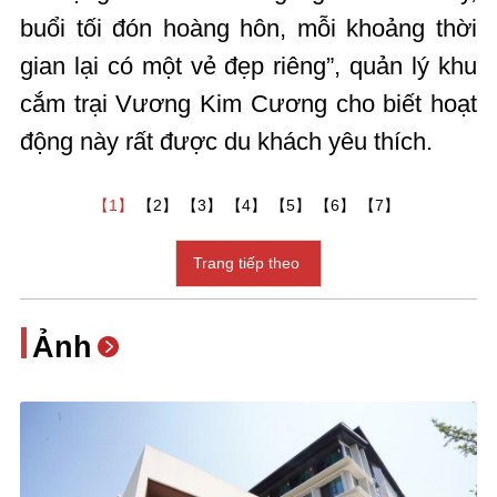
buổi tối đón hoàng hôn, mỗi khoảng thời
gian lại có một vẻ đẹp riêng”, quản lý khu
cắm trại Vương Kim Cương cho biết hoạt
động này rất được du khách yêu thích.
【1】
【2】
【3】
【4】
【5】
【6】
【7】
Trang tiếp theo
Ảnh