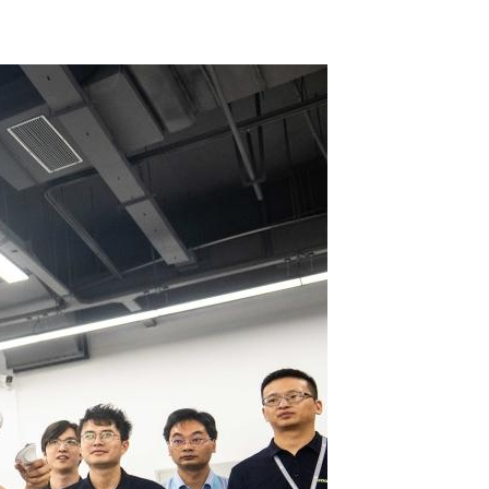
عربي
한국어
Deutsch
Português
Kiswahili
Italiano
Қазақ тілі
ภาษาไทย
Bahasa Melayu
Ελληνικά
Tiếng Việt