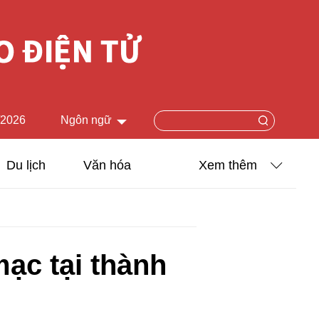
/2026
Ngôn ngữ
中文简体
Du lịch
Văn hóa
Xem thêm
English
Khoa học - Công nghệ
日本語
Ảnh
Français
mạc tại thành
Español
Video
Русский