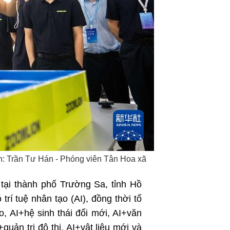
اردو
हिन्दी
nh: Trần Tư Hán - Phóng viên Tân Hoa xã
 tại thành phố Trường Sa, tỉnh Hồ
rí tuệ nhân tạo (AI), đồng thời tổ
, AI+hệ sinh thái đổi mới, AI+văn
uản trị đô thị, AI+vật liệu mới và