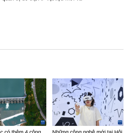
c có thêm 4 công
Những công nghệ mới tại Hội