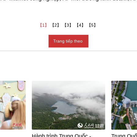
【1】
【2】
【3】
【4】
【5】
Trang tiếp theo
Hành trình Trung Quốc -
Trung Quố