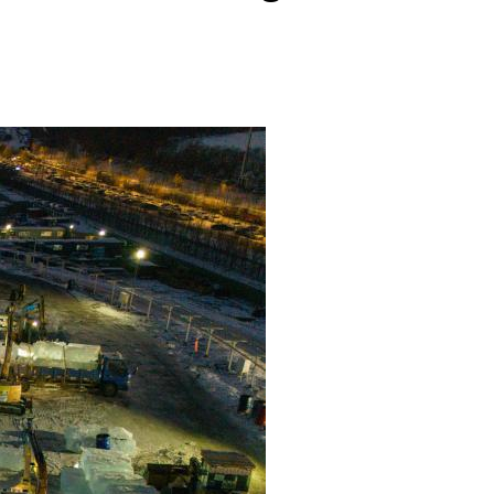
عربي
한국어
Deutsch
Português
Kiswahili
Italiano
Қазақ тілі
ภาษาไทย
Bahasa Melayu
Ελληνικά
Tiếng Việt