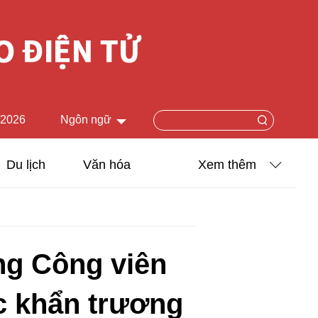
/2026
Ngôn ngữ
中文简体
Du lịch
Văn hóa
Xem thêm
English
Khoa học - Công nghệ
日本語
Ảnh
Français
ng Công viên
Español
Video
c khẩn trương
Русский