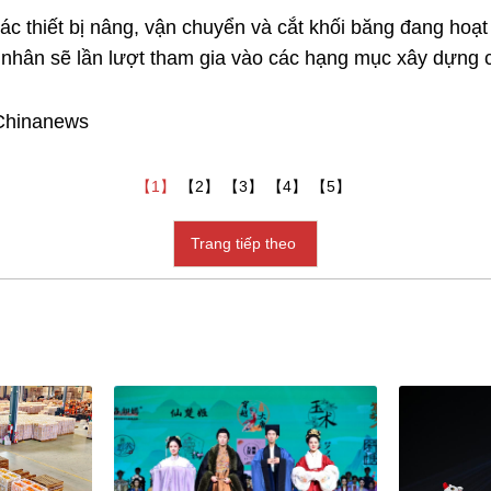
ác thiết bị nâng, vận chuyển và cắt khối băng đang hoạt đ
 nhân sẽ lần lượt tham gia vào các hạng mục xây dựng 
 Chinanews
【1】
【2】
【3】
【4】
【5】
Trang tiếp theo