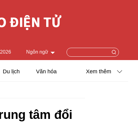
/2026
Ngôn ngữ
中文简体
Du lịch
Văn hóa
Xem thêm
English
Khoa học - Công nghệ
日本語
Ảnh
Français
rung tâm đổi
Español
Video
Русский