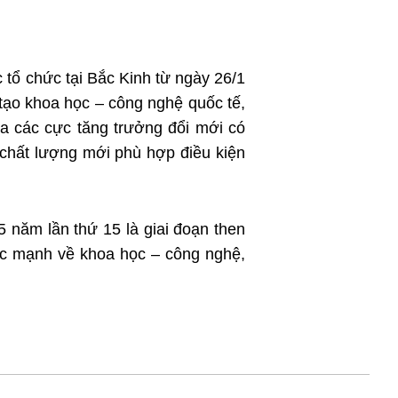
عربي
한국어
 tổ chức tại Bắc Kinh từ ngày 26/1
Deutsch
ạo khoa học – công nghệ quốc tế,
a các cực tăng trưởng đổi mới có
Português
hất lượng mới phù hợp điều kiện
Kiswahili
Italiano
h 5 năm lần thứ 15 là giai đoạn then
Қазақ тілі
ớc mạnh về khoa học – công nghệ,
ภาษาไทย
Bahasa Melayu
Ελληνικά
Tiếng Việt