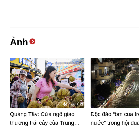
Ảnh
Quảng Tây: Cửa ngõ giao
Độc đáo “ôm cua tr
thương trái cây của Trung
nước” trong hội đu
Quốc và ASEAN
rồng tại Điệp Khiế