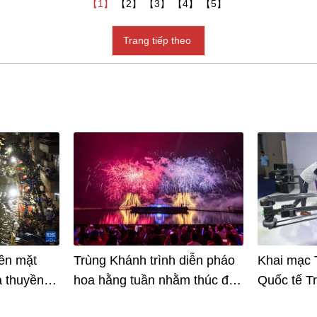
【1】
【2】
【3】
【4】
【5】
Trang tiếp theo
ên mặt
Trùng Khánh trình diễn pháo
Khai mạc T
a thuyền
hoa hằng tuần nhằm thúc đẩy
Quốc tế T
u, Phật Sơn
du lịch
(lần thứ 2