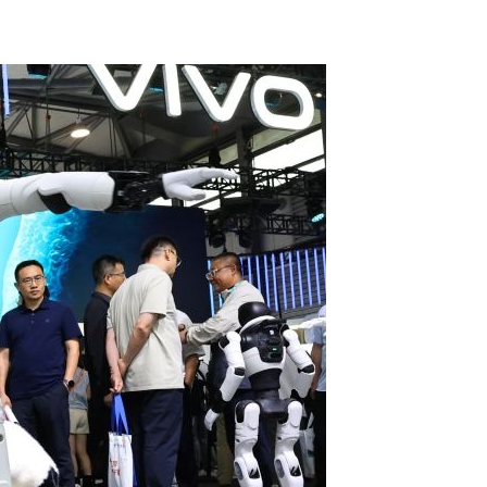
عربي
한국어
Deutsch
Português
Kiswahili
Italiano
Қазақ тілі
ภาษาไทย
Bahasa Melayu
Ελληνικά
Tiếng Việt