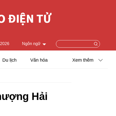
/2026
Ngôn ngữ
中文简体
Du lịch
Văn hóa
Xem thêm
English
Khoa học - Công nghệ
日本語
Ảnh
Français
Thượng Hải
Español
Video
Русский