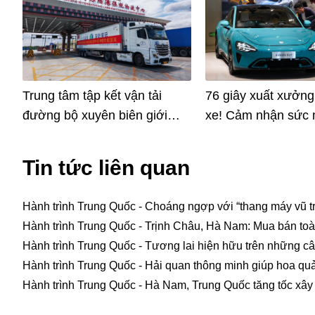
Trung tâm tập kết vận tải
76 giây xuất xưởng
đường bộ xuyên biên giới
xe! Cảm nhận sức 
đầu tiên của tỉnh Hà Bắc,
mới sáng tạo trong
Trung Quốc chính thức đi vào
khoảnh khắc tại nh
Tin tức liên quan
hoạt động
Xiaomi
Hành trình Trung Quốc - Choáng ngợp với “thang máy vũ tr
Hành trình Trung Quốc - Trịnh Châu, Hà Nam: Mua bán toà
Hành trình Trung Quốc - Tương lai hiện hữu trên những c
Hành trình Trung Quốc - Hải quan thông minh giúp hoa qu
Hành trình Trung Quốc - Hà Nam, Trung Quốc tăng tốc xâ