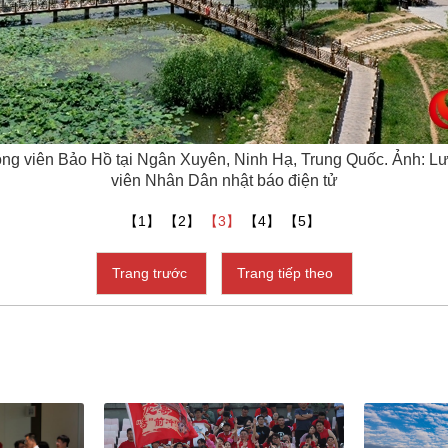
công viên Bảo Hồ tại Ngân Xuyên, Ninh Hạ, Trung Quốc. Ảnh: 
viên Nhân Dân nhật báo điện tử
【1】
【2】
【3】
【4】
【5】
Trang trước
Trang tiếp theo