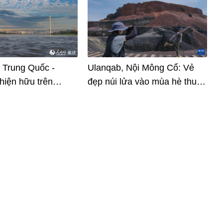
h Trung Quốc -
Ulanqab, Nội Mông Cổ: Vẻ
hiện hữu trên
đẹp núi lửa vào mùa hè thu
 cầu tại Trùng
hút du khách
ung Quốc