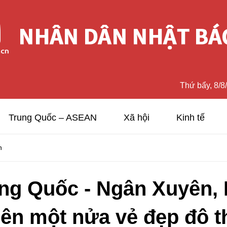
Thứ bẩy, 8/8
Trung Quốc – ASEAN
Xã hội
Kinh tế
n
ung Quốc - Ngân Xuyên, 
n một nửa vẻ đẹp đô th