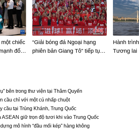
 một chiếc
“Giải bóng đá Ngoại hạng
Hành trìn
mạnh đổi
phiên bản Giang Tô” tiếp tục
Tương lai 
 từng
gây sốt
những cây
à máy ô tô
Khánh, Tr
ụ” bên trong thư viện tại Thâm Quyến
n cầu chỉ với một cú nhấp chuột
ây cầu tại Trùng Khánh, Trung Quốc
ả ASEAN giữ trọn độ tươi khi vào Trung Quốc
y dựng mô hình “đầu mối kép” hàng không