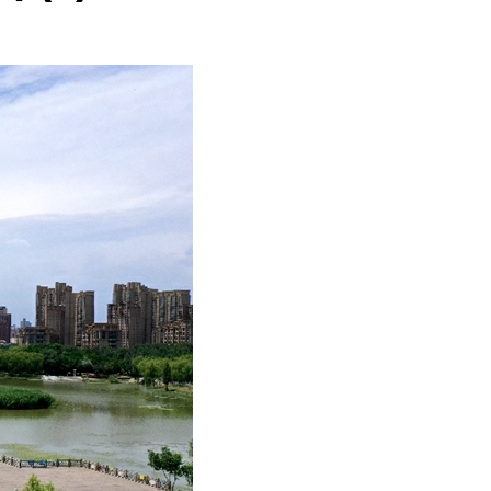
عربي
한국어
Deutsch
Português
Kiswahili
Italiano
Қазақ тілі
ภาษาไทย
Bahasa Melayu
Ελληνικά
Tiếng Việt