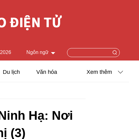
/2026
Ngôn ngữ
中文简体
Du lịch
Văn hóa
Xem thêm
English
Khoa học - Công nghệ
日本語
Ảnh
Français
Ninh Hạ: Nơi
Español
Video
ị (3)
Русский