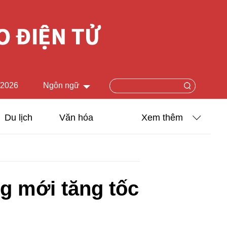
/2026
Ngôn ngữ
中文简体
Du lịch
Văn hóa
Xem thêm
English
Khoa học - Công nghệ
日本語
Ảnh
Français
g mới tăng tốc
Español
Video
Русский