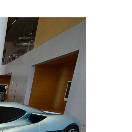
عربي
한국어
Deutsch
Português
Kiswahili
Italiano
Қазақ тілі
ภาษาไทย
Bahasa Melayu
Ελληνικά
Tiếng Việt