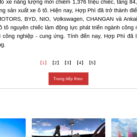
g đó xe năng lượng mới chiếm 1,376 triệu chiếc, tăng 8
g sản xuất xe ô tô. Hiện nay, Hợp Phì đã trở thành đi
 MOTORS, BYD, NIO, Volkswagen, CHANGAN và Ankai. 
 ô tô nguyên chiếc làm động lực phát triển ngành công 
i công nghiệp - cung ứng. Tính đến nay, Hợp Phì đã l
ng.
【1】
【2】
【3】
【4】
【5】
Trang tiếp theo