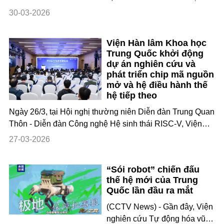
Giấc mơ” Hàng Châu 2026 đã
30-03-2026
chính thức khởi động tại Khu
công nghệ tương lai Dư
Viện Hàn lâm Khoa học
Hàng, thành phố Hàng Châu,
Trung Quốc khởi động
tỉnh Chiết Giang, Trung Quốc.
dự án nghiên cứu và
Lực lượng công an địa
phát triển chip mã nguồn
phương đã sử dụng cùng lúc
mở và hệ điều hành thế
robot quản lý giao thông AI,
hệ tiếp theo
kính thông minh AR và nhiều
Ngày 26/3, tại Hội nghị thường niên Diễn đàn Trung Quan
Thôn - Diễn đàn Công nghệ Hệ sinh thái RISC-V, Viện
Hàn lâm Khoa học Trung Quốc chính thức công bố một
27-03-2026
loạt thành quả quan trọng trong các đột phá công nghệ
RISC-V then chốt, đổi mới hợp tác công nghiệp và đào
“Sói robot” chiến đấu
tạo nhân tài. Hai thành quả quan
thế hệ mới của Trung
Quốc lần đầu ra mắt
(CCTV News) - Gần đây, Viện
nghiên cứu Tự động hóa vũ