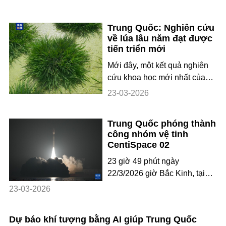
2026, nhiều loại robot thông
minh đồng loạt được ra mắt.
Trung Quốc: Nghiên cứu
Từ robot hình người trình diễn
về lúa lâu năm đạt được
công nghệ tiên tiến tại các
tiến triển mới
phiên thảo luận, robot vệ sinh
Mới đây, một kết quả nghiên
thông minh trên đất, dưới
cứu khoa học mới nhất của
nước và trên không, cho đến
nhóm nghiên cứu Trung Quốc
robot lễ tân t
23-03-2026
về “lúa trường thọ” đã được
đăng trên tạp chí học thuật
Trung Quốc phóng thành
quốc tế “Science”. Các nhà
công nhóm vệ tinh
khoa học Trung Quốc lần đầu
CentiSpace 02
tiên tìm ra gen quan trọng
23 giờ 49 phút ngày
quyết định khả năng sinh
22/3/2026 giờ Bắc Kinh, tại
trưởng lâu năm của lúa hoang
Trung tâm Phóng vệ tinh Thái
dã, và trên cơ sở lú
23-03-2026
Nguyên, Trung Quốc đã sử
dụng tên lửa đẩy Tiệp Long 3
Dự báo khí tượng bằng AI giúp Trung Quốc
phóng thành công nhóm vệ