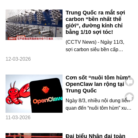
tên lửa đẩy Trường Chinh 2D
Trung Quốc ra mắt sợi
phóng thành công vệ tinh Thí
carbon “bền nhất thế
nghiệm 30 số 03, 04, hai vệ
giới”, đường kính chỉ
tinh đã thuận lợi đi vào quỹ
bằng 1/10 sợi tóc!
đạo dự định, nhiệm vụ phóng
(CCTV News) - Ngày 11/3,
thành công tốt đẹp. Vệ tinh Thí
sợi carbon siêu bền cấp
nghiệm 30 số 0
T1200 do Trung Quốc tự chủ
12-03-2026
chế tạo lần đầu được công bố
rộng rãi. Thành công này đã
Cơn sốt “nuôi tôm hùm”
lấp đầy khoảng trống phát
OpenClaw lan rộng tại
minh, đánh dấu một bước
Trung Quốc
nhảy vọt trong lĩnh vực chế
Ngày 8/3, nhiều nội dung liên
tạo sợi carbon siêu bền của
quan đến “nuôi tôm hùm” xuất
Trung Quốc. Sản phẩm này do
hiện trên các BXH tìm kiếm
Tập đoàn Vật liệu Xây dựng
11-03-2026
thịnh hành, thu hút sự chú ý
Quốc g
rộng rãi của người dân Trung
Đại biểu Nhân đại toàn
Quốc. Theo báo chí Trung