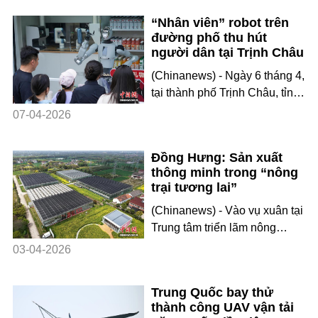
giác). (Nhân Dân nhật báo) -
“Nhân viên” robot trên
Theo Bộ Tài nguyên thiên
đường phố thu hút
nhiên Trung Quốc công bố,
người dân tại Trịnh Châu
nhóm thám hiểm Nam Cực
(Chinanews) - Ngày 6 tháng 4,
thứ 42 đã hoàn thành thí
tại thành phố Trịnh Châu, tỉnh
nghiệm khoan băng nước
Hà Nam, Trung Quốc, nhiều
nóng đầu tiên tại khu vực hồ
07-04-2026
robot hình người đã xuất hiện
băng ngầm “Kỳ Lân
trên đường phố như những
Đồng Hưng: Sản xuất
“nhân viên bán hàng”, cung
thông minh trong “nông
cấp dịch vụ mua hàng thông
trại tương lai”
minh cho người dân.
(Chinanews) - Vào vụ xuân tại
Trung tâm triển lãm nông
nghiệp kết nối quốc tế Ô Trấn
03-04-2026
ở thành phố Đồng Hưng, tỉnh
Chiết Giang, Trung Quốc, các
Trung Quốc bay thử
robot vận chuyển, bảo vệ thực
thành công UAV vận tải
vật và thu thập dữ liệu đang