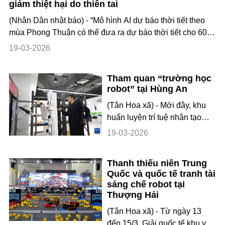
giảm thiệt hại do thiên tai
tinh CentiSpace 02 ở vùng
biển ngoài khơi thành phố Hải
(Nhân Dân nhật báo) - “Mô hình AI dự báo thời tiết theo
Dương, tỉnh Sơn Đông. Các
mùa Phong Thuận có thể đưa ra dự báo thời tiết cho 60
vệ tinh thuận lợi đi vào quỹ
ngày tiếp theo chỉ trong 3 phút, nhờ vào nền tảng gốc của
19-03-2026
đạo dự định, nhiệ
mô hình Phục Hy.” – Ông Chu Thần Quang, lập trình viên
tại Trung tâm Khí hậu Quốc gia Trung Quốc cho biết.
Tham quan “trường học
“Phục Hy” là mô hình AI d
robot” tại Hùng An
(Tân Hoa xã) - Mới đây, khu
huấn luyện trí tuệ nhân tạo
hiện thân của Công ty TNHH
19-03-2026
Công nghệ Thành phố số
thuộc Tập đoàn Hùng An
Thanh thiếu niên Trung
Trung Quốc đã chính thức đi
Quốc và quốc tế tranh tài
vào hoạt động. Khu huấn
sáng chế robot tại
luyện xây dựng 5 môi trường
Thượng Hải
huấn luyện thực tế với độ
(Tân Hoa xã) - Từ ngày 13
chân thực cao gồm: đón tiếp
đến 15/3, Giải quốc tế khu vực