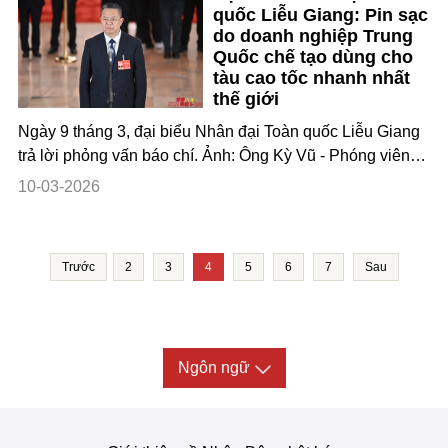
quốc Liễu Giang: Pin sạc
Quốc, “tôm hùm” ở đây không
do doanh nghiệp Trung
phải món hải sản quen thuộc
Quốc chế tạo dùng cho
mà là một tác nhân AI (AI
tàu cao tốc nhanh nhất
Agent) mã nguồn mở có tên
thế giới
OpenClaw. Do logo của ứ
Ngày 9 tháng 3, đại biểu Nhân đại Toàn quốc Liễu Giang
trả lời phỏng vấn báo chí. Ảnh: Ông Kỳ Vũ - Phóng viên
Nhân Dân nhật báo điện tử (Tân Hoa xã) - Ngày 9 tháng
10-03-2026
3, tại buổi phỏng vấn đại biểu thứ hai trong khuôn khổ Kỳ
họp thứ 4 Đại hội Đại biểu Nhân dân (Nhân đại) Toàn
quốc Trung Quốc khóa XIV,
Trước
2
3
4
5
6
7
Sau
Ngôn ngữ