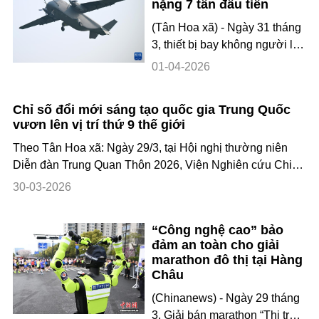
nặng 7 tấn đầu tiên
làm việc nhịp nhàng trong nhà
(Tân Hoa xã) - Ngày 31 tháng
kính thông minh. Tại đây, công
3, thiết bị bay không người lái
tác quản lý sản xuất nông
(UAV) vận tải nặng 7 tấn
nghiệp được
01-04-2026
Changying-8 do Tập đoàn
công nghiệp phương Bắc
Chỉ số đổi mới sáng tạo quốc gia Trung Quốc
Trung Quốc (Norinco) phát
vươn lên vị trí thứ 9 thế giới
triển đã có chuyến bay thử
nghiệm thành công tại sân
Theo Tân Hoa xã: Ngày 29/3, tại Hội nghị thường niên
bay Thượng Nhai thuộc thành
Diễn đàn Trung Quan Thôn 2026, Viện Nghiên cứu Chiến
phố Trịnh Châu, tỉnh Hà Nam,
lược Phát triển Khoa học – công nghệ Trung Quốc công
30-03-2026
Trung Quốc. Đây là mẫu UAV
bố “Báo cáo Chỉ số đổi mới sáng tạo quốc gia 2025” cho
chở
thấy, chỉ số đổi mới sáng tạo quốc gia tổng hợp c
“Công nghệ cao” bảo
đảm an toàn cho giải
marathon đô thị tại Hàng
Châu
(Chinanews) - Ngày 29 tháng
3, Giải bán marathon “Thị trấn