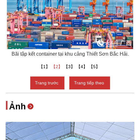
Bãi tập kết container tại khu cảng Thiết Sơn Bắc Hải.
【1】
【2】
【3】
【4】
【5】
Trang trước
Trang tiếp theo
Ảnh