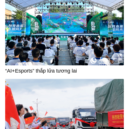
“AI+Esports” thắp lửa tương lai