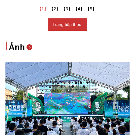
【1】
【2】
【3】
【4】
【5】
Trang tiếp theo
Ảnh